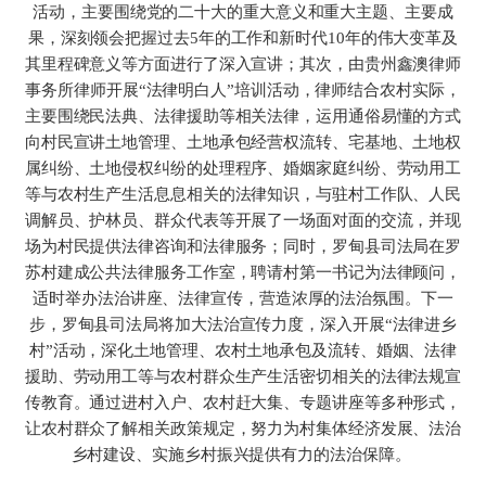
活动，主要围绕党的二十大的重大意义和重大主题、主要成
果，深刻领会把握过去5年的工作和新时代10年的伟大变革及
其里程碑意义等方面进行了深入宣讲；其次，由贵州鑫澳律师
事务所律师开展“法律明白人”培训活动，律师结合农村实际，
主要围绕民法典、法律援助等相关法律，运用通俗易懂的方式
向村民宣讲土地管理、土地承包经营权流转、宅基地、土地权
属纠纷、土地侵权纠纷的处理程序、婚姻家庭纠纷、劳动用工
等与农村生产生活息息相关的法律知识，与驻村工作队、人民
调解员、护林员、群众代表等开展了一场面对面的交流，并现
场为村民提供法律咨询和法律服务；同时，罗甸县司法局在罗
苏村建成公共法律服务工作室，聘请村第一书记为法律顾问，
适时举办法治讲座、法律宣传，营造浓厚的法治氛围。下一
步，罗甸县司法局将加大法治宣传力度，深入开展“法律进乡
村”活动，深化土地管理、农村土地承包及流转、婚姻、法律
援助、劳动用工等与农村群众生产生活密切相关的法律法规宣
传教育。通过进村入户、农村赶大集、专题讲座等多种形式，
让农村群众了解相关政策规定，努力为村集体经济发展、法治
乡村建设、实施乡村振兴提供有力的法治保障。