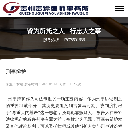
皆为所托之人 · 行忠人之事
服务热线：13078501636
刑事辩护
来源：本站
发布时间：2023-04-14
阅读： 1325 次
刑事辩护作为
司法制度
的一项重要内容，作为
刑事诉讼制度
的重要组成部分，其历史要追溯到
古罗马
时期。该制度扎根
于“尊重人的尊严”这一思想，强调犯罪嫌疑人、被告人在未经
法律规定的程序判决有罪之前，被推定为无罪，而享有
辩护权
及其他
诉讼权利
，可以委托
律师
或其他辩护人参与刑事
诉讼程